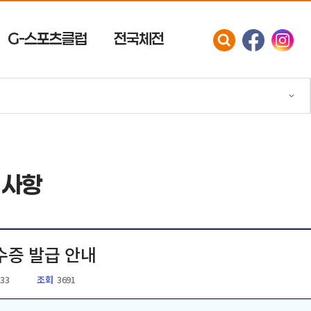
G-스포츠클럽
전국체전
지사항
영수증 발급 안내
:33
조회
3691