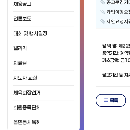
공고문경기마
채용공고
과업이행요청
언론보도
제안요청서경
대회 및 행사일정
용 역 명: 제
갤러리
용역기간: 계약일
기초금액: 금10
자료실
공고기간 등 자
지도자 교실
체육회장선거
목록
회원종목단체
읍면동체육회