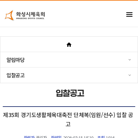
알림마당
입찰공고
입찰공고
제35회 경기도생활체육대축전 단체복(임원/선수) 입찰 공
고
작성자
관리자
작성일
2024-07-15 18:10
조회
1016